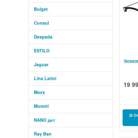
Bulget
Consul
Despada
ESTILO
Versac
Jaguar
Lina Latini
19 9
Mexx
Moretti
От
NANO дет
Ray Ban