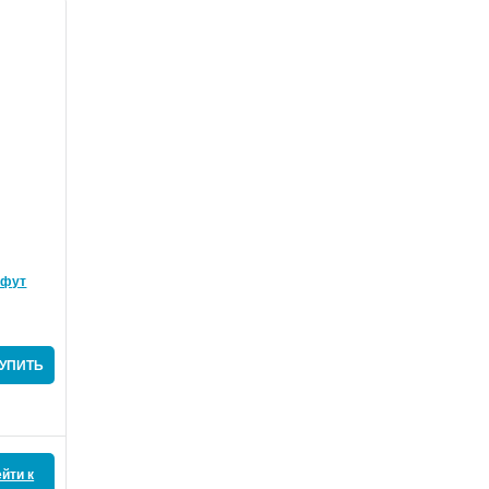
+фут
УПИТЬ
йти к