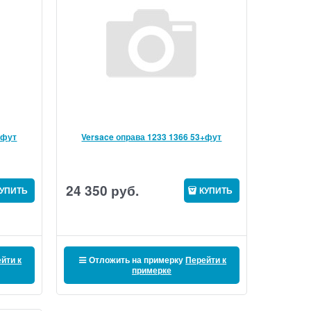
+фут
Versace оправа 1233 1366 53+фут
24 350
руб.
УПИТЬ
КУПИТЬ
йти к
Отложить на примерку
Перейти к
примерке