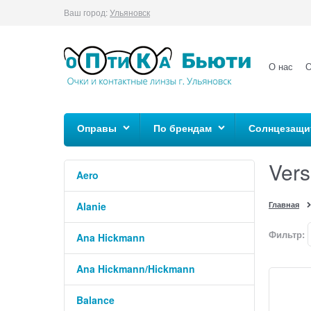
Ваш город:
Ульяновск
О нас
О
Оправы
По брендам
Солнцезащи
Ver
Aero
Главная
Alanie
Фильтр:
Ana Hickmann
Ana Hickmann/Hickmann
Balance