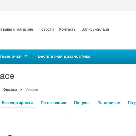
тзывы о магазине
Новости
Контакты
Запись-онлайн
тные очки
Бесплатная диагностика
sace
Оправы
Versace
Без сортировки
По названию
По цене
По новизне
По 